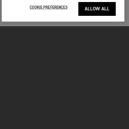
COOKIE PREFERENCES
ALLOW ALL
MOTOS
COMMENCER
FOR THE RIDE
VÊTEMENTS
FACEBOOK
YOUTUBE
INSTAGRAM
TIKTOK