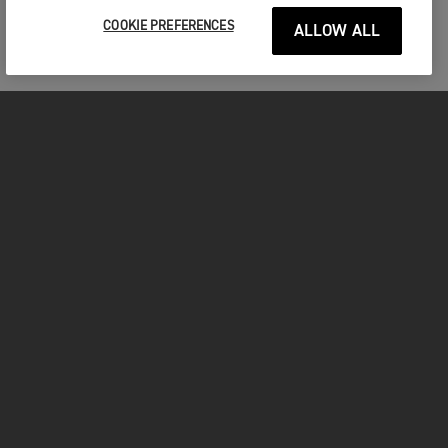
COOKIE PREFERENCES
ALLOW ALL
MOTOS
COMMENCER
FOR THE RIDE
VÊTEMENTS
FACEBOOK
YOUTUBE
INSTAGRAM
TIKTOK