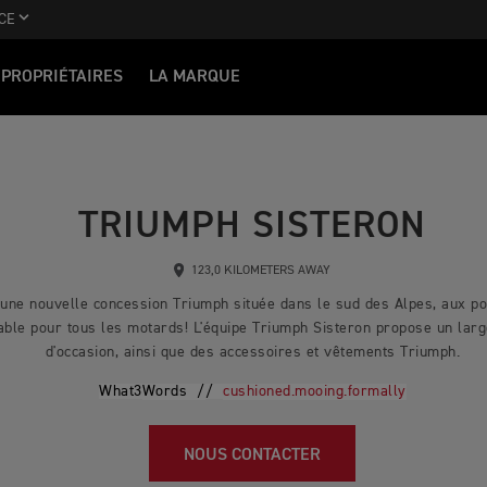
CE
PROPRIÉTAIRES
LA MARQUE
TRIUMPH SISTERON
123,0 KILOMETERS AWAY
une nouvelle concession Triumph située dans le sud des Alpes, aux po
able pour tous les motards! L'équipe Triumph Sisteron propose un lar
d'occasion, ainsi que des accessoires et vêtements Triumph.
What3
Words /
/
cushioned.mooing.formally
NOUS CONTACTER