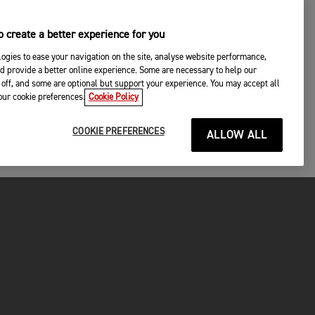
 create a better experience for you
ogies to ease your navigation on the site, analyse website performance,
d provide a better online experience. Some are necessary to help our
off, and some are optional but support your experience. You may accept all
your cookie preferences.
Cookie Policy
COOKIE PREFERENCES
ALLOW ALL