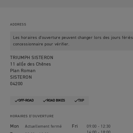
ADDRESS
Les horaires d’ouverture peuvent changer lors des jours fériés.
concessionnaire pour vérifier.
TRIUMPH SISTERON
11 all{e des Chênes
Plan Roman
SISTERON
04200
OFF-ROAD
ROAD BIKES
TXP
HORAIRES D’OUVERTURE
Mon
Fri
09:00 - 12:30
14:00 - 18:00