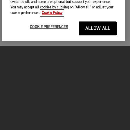
switched off, and some are optional but support your experience.
You may accept all cookies by clicking on “Allow all” or adjust your
cookie preferences.
Cookie Policy
COOKIE PREFERENCES
ALLOW ALL
MOTOS
COMMENCER
FOR THE RIDE
VÊTEMENTS