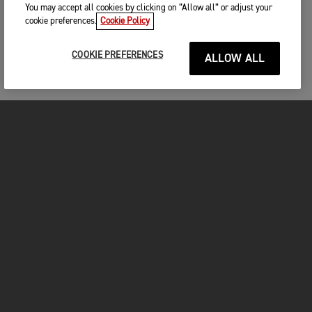
You may accept all cookies by clicking on “Allow all” or adjust your
cookie preferences.
Cookie Policy
COOKIE PREFERENCES
ALLOW ALL
MOTOS
COMMENCER
FOR THE RIDE
VÊTEMENTS