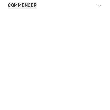
COMMENCER
FOR THE RIDE
VÊTEMENTS
Contacter Triumph
Legal
Plan du site internet
French Carrière