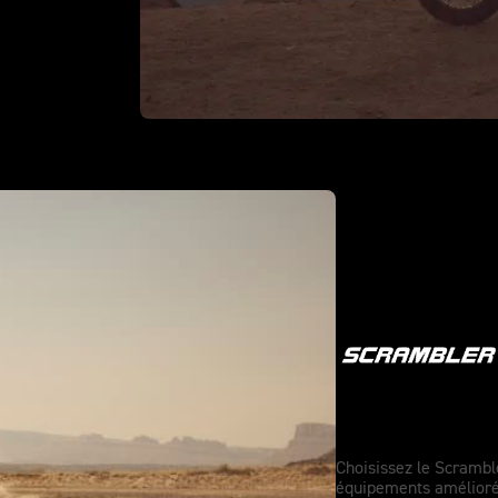
L’esprit d’a
Choisissez le Scrambl
équipements amélioré