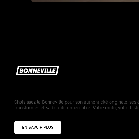
La légende originale.
Choisissez la Bonneville pour son authenticité originale, se
transformés et sa beauté impeccable. Votre moto, votre histo
EN SAVOIR PLUS