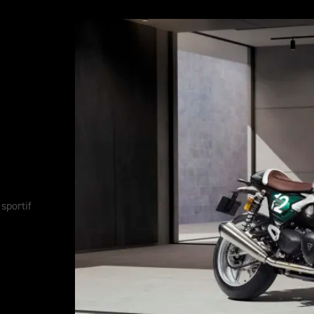
afe
sportif