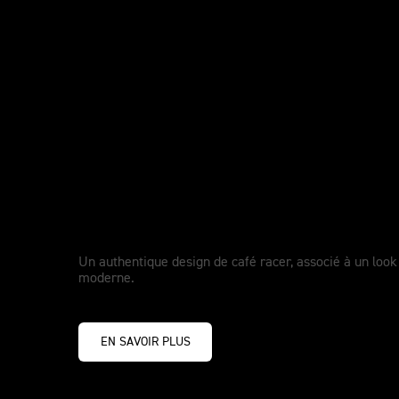
LES VRAIES LÉGENDES DONNENT LE TON
Nouvelle Speed Twin 1200 C
Racer Edition
Un authentique design de café racer, associé à un look 
moderne.
EN SAVOIR PLUS