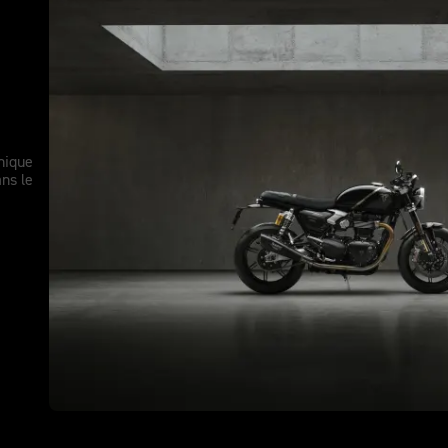
nique
ns le