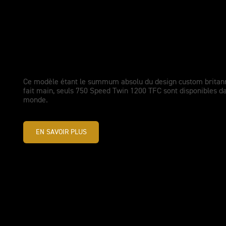
PERFORMANCES MODERN CLASSICS AMÉLIORÉES
Nouvelle Speed Twin 1200 TFC
Ce modèle étant le summum absolu du design custom britan
fait main, seuls 750 Speed Twin 1200 TFC sont disponibles da
monde.
EN SAVOIR PLUS