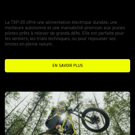
Pousser l’exploration plus loin. Oser
plus.
La TXP-20 offre une alimentation électrique durable, une
meilleure autonomie et une maniabilité premium aux jeunes
pilotes prêts à relever de grands défis. Elle est parfaite pour
les sentiers, les trials techniques, ou pour repousser ses
limites en pleine nature.
EN SAVOIR PLUS