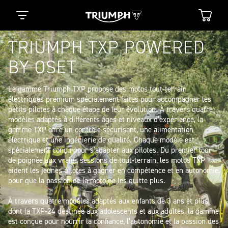
TRIUMPH TXP POWERED
BY OSET
La gamme Triumph TXP propose des motos tout-terrain 
électriques premium spécialement faites pour accompagner les 
petits pilotes à chaque étape de leur évolution. À travers quatre 
modèles adaptés à différents âges et niveaux d’expérience, la 
gamme TXP offre un contrôle sécurisant, une alimentation 
électrique et une ingénierie de qualité. Chaque modèle est 
spécialement conçu pour s’adapter aux pilotes. Du premier tour 
de poignée aux vraies sessions de tout-terrain, les motos TXP 
aident les jeunes pilotes à gagner en compétence et en autonomie, 
pour que la passion de la moto ne les quitte plus.

À travers quatre modèles adaptés aux enfants de 3 ans et plus, 
dont la TXP-24 destinée aux adolescents et aux adultes, la gamme 
est conçue pour nourrir la confiance, l’autonomie et la passion des 