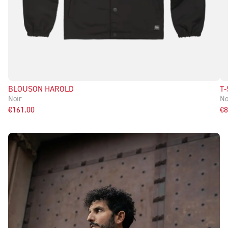
BLOUSON HAROLD
T
Noir
No
€161.00
€8