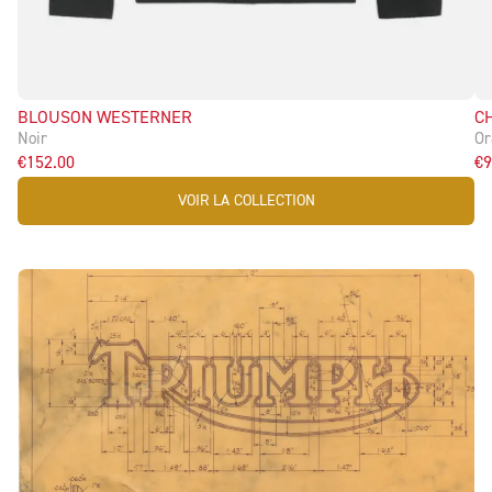
BLOUSON WESTERNER
C
Noir
Or
€152.00
€9
VOIR LA COLLECTION