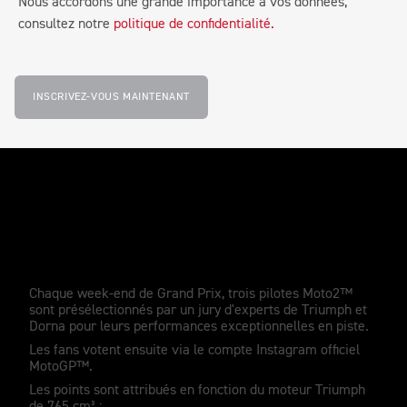
Nous accordons une grande importance à vos données,
consultez notre
politique de confidentialité.
INSCRIVEZ-VOUS MAINTENANT
Comment fonctionne le Triumph Triple
Trophy
Chaque week-end de Grand Prix, trois pilotes Moto2™
sont présélectionnés par un jury d'experts de Triumph et
Dorna pour leurs performances exceptionnelles en piste.
Les fans votent ensuite via le compte Instagram officiel
MotoGP™.
Les points sont attribués en fonction du moteur Triumph