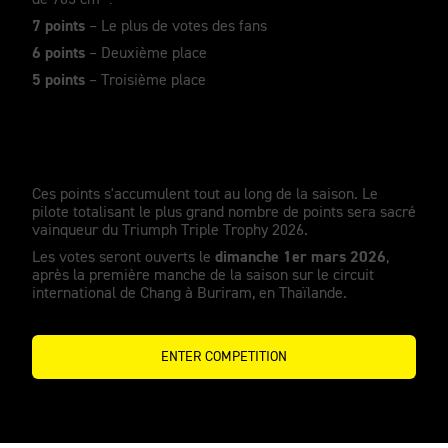
de 765 cm³ :
7 points
– Le plus de votes des fans
6 points
– Deuxième place
5 points
– Troisième place
Ces points s'accumulent tout au long de la saison. Le
pilote totalisant le plus grand nombre de points sera sacré
vainqueur du Triumph Triple Trophy 2026.
dimanche 1er mars 2026
Les votes seront ouverts le
,
après la première manche de la saison sur le circuit
international de Chang à Buriram, en Thaïlande.
ENTER COMPETITION