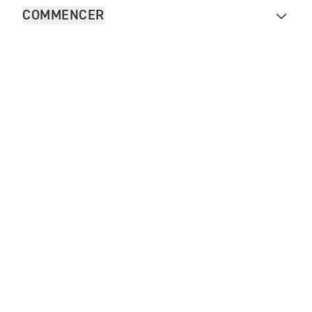
COMMENCER
FOR THE RIDE
VÊTEMENTS
Contacter Triumph
Legal
Plan du site internet
French Carrière