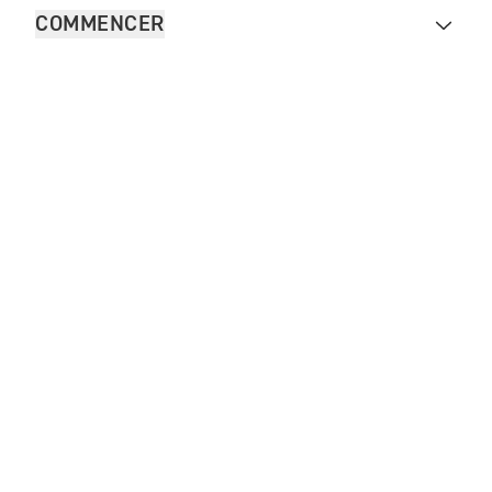
COMMENCER
FOR THE RIDE
VÊTEMENTS
Contacter Triumph
Legal
Plan du site internet
French Carrière