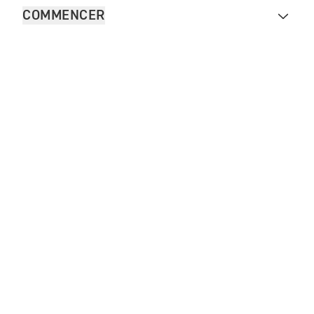
COMMENCER
FOR THE RIDE
VÊTEMENTS
Contacter Triumph
Legal
Plan du site internet
French Carrière