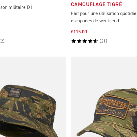
CAMOUFLAGE TIGRÉ
uson militaire D1
Fait pour une utilisation quotidie
escapades de week-end
€115.00
(
2
)
(
21
)