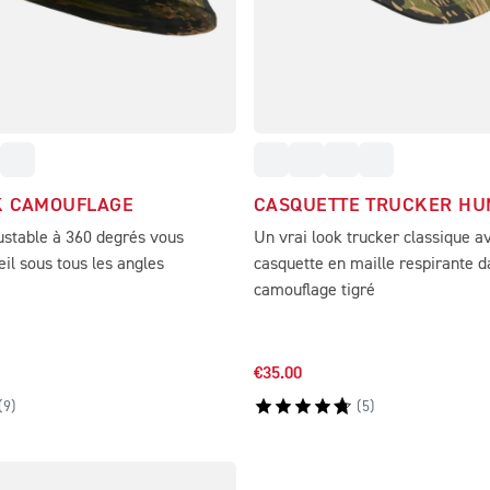
K CAMOUFLAGE
CASQUETTE TRUCKER HU
ustable à 360 degrés vous
Un vrai look trucker classique a
eil sous tous les angles
casquette en maille respirante d
camouflage tigré
€35.00
(
9
)
(
5
)