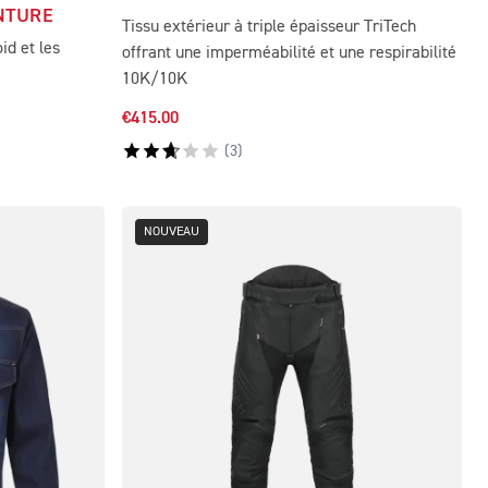
NTURE
Tissu extérieur à triple épaisseur TriTech
oid et les
offrant une imperméabilité et une respirabilité
10K/10K
€415.00
(
3
)
NOUVEAU