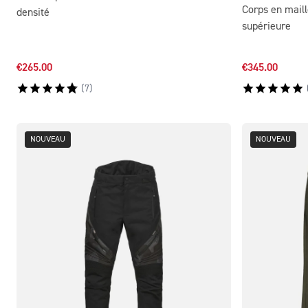
Corps en maill
densité
supérieure
€265.00
€345.00
(
7
)
NOUVEAU
NOUVEAU