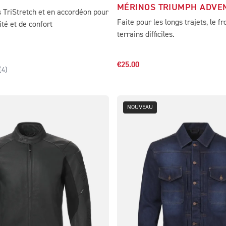
MÉRINOS TRIUMPH ADVE
TriStretch et en accordéon pour
Faite pour les longs trajets, le fr
lité et de confort
terrains difficiles.
€25.00
(
4
)
NOUVEAU