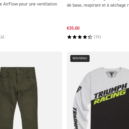
e AirFlow pour une ventilation
de base, respirant et à séchage 
€35.00
(
4
)
(
15
)
NOUVEAU