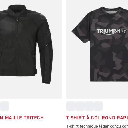
N MAILLE TRITECH
T-SHIRT À COL ROND RAP
T-shirt technique léger conçu 