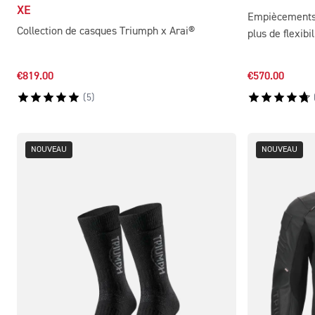
XE
Empiècements 
Collection de casques Triumph x Arai®
plus de flexibi
€819.00
€570.00
(
5
)
NOUVEAU
NOUVEAU