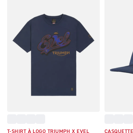
T-SHIRT À LOGO TRIUMPH X EVEL
CASQUETTE