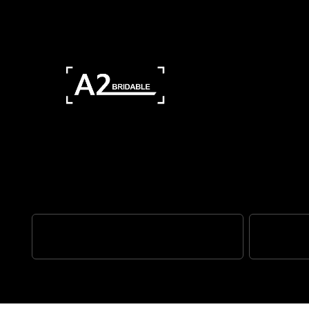
Faites de chaque trajet une ave
ABS OPTIMISÉ POUR LES VIRAGES
QUICKSHIF