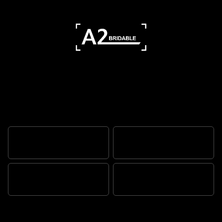
Une icône custom épurée
UN FORMIDABLE ESPRIT
L’ÂME D’UNE BONNEVILLE
UN CŒUR BATTANT
MANIABLE ET AGILE