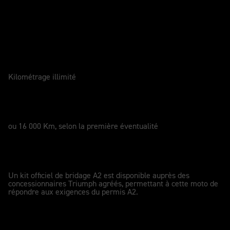
Entretenir votre moto
GARANTIE
2 Ans
Kilométrage illimité
SERVICE
12 Mois
ou 16 000 Km, selon la première éventualité
KIT DE CONVERSION PERMIS A2
A2
Un kit officiel de bridage A2 est disponible auprès des
concessionnaires Triumph agréés, permettant à cette moto de
répondre aux exigences du permis A2.