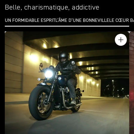
Belle, charismatique, addictive
UN FORMIDABLE ESPRIT
L’ÂME D’UNE BONNEVILLE
LE CŒUR B