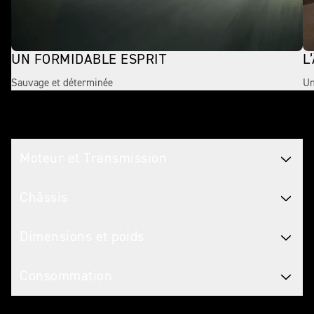
UN FORMIDABLE ESPRIT
L
Sauvage et déterminée
Un
Caractéristiques Motos
Moteur et Transmission
Châssis
Dimensions et poids
Consommation