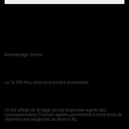
Entretenir votre moto
GARANTIE
2 Ans
Kilométrage illimité
SERVICE
12 Mois
ou 16 000 Km, selon la première éventualité
KIT DE CONVERSION PERMIS A2
A2
Un kit officiel de bridage A2 est disponible auprès des
concessionnaires Triumph agréés, permettant à cette moto de
répondre aux exigences du permis A2.