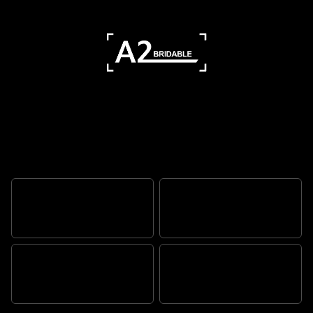
Description
DES ÉQUIPEMENTS
TOUJOURS ICONIQUE
TRANSFORMÉS
PLUS QU’UNE SIMPLE
UNE IMPECCABLE BEAUTÉ
MOTO