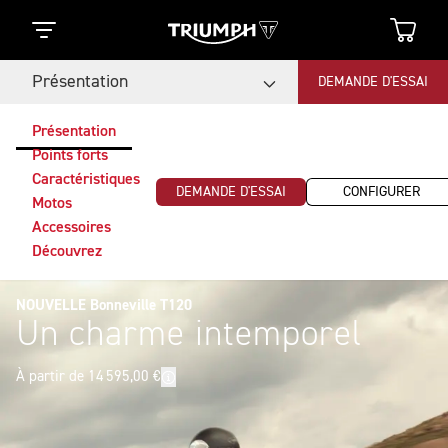
Présentation
DEMANDE D'ESSAI
Présentation
Points forts
Caractéristiques
DEMANDE D'ESSAI
CONFIGURER
Motos
Accessoires
Découvrez
NOUVELLE Bonneville T120
Un charme intemporel