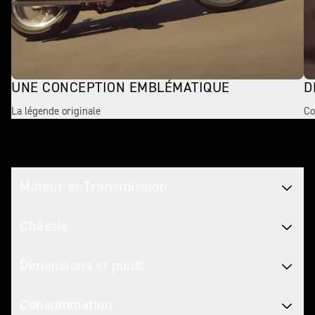
UNE CONCEPTION EMBLÉMATIQUE
D
La légende originale
Co
Caractéristiques Motos
Moteur et Transmission
Châssis
Dimensions et poids
Consommation