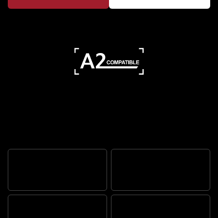
Description
ATTITUDE SAUVAGE DE
SCRAMBLER
PRÊT POUR L’AVENTURE
MOTEUR TR SERIES
RÉSISTANT PAR NATURE