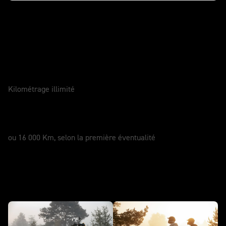
Entretenir votre moto
GARANTIE
2 Ans
Kilométrage illimité
SERVICE
12 Mois
ou 16 000 Km, selon la première éventualité
Tempérament - Scrambler 400 XC