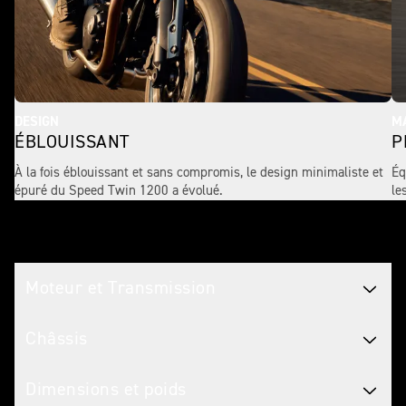
DESIGN
MA
ÉBLOUISSANT
P
À la fois éblouissant et sans compromis, le design minimaliste et
Éq
épuré du Speed Twin 1200 a évolué.
le
Caractéristiques Motos
Moteur et Transmission
Châssis
Dimensions et poids