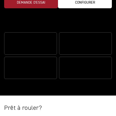
DEMANDE D'ESSAI
CONFIGURER
Adn y prestaciones sin igual
UNE MANIABILITÉ
MOTOR DE 1200CC
EXCEPTIONNELLE
FOURCHES MARZOCCHI DE
43 MM
CONNECTIVITÉ TRIUMPH
Prêt à rouler?