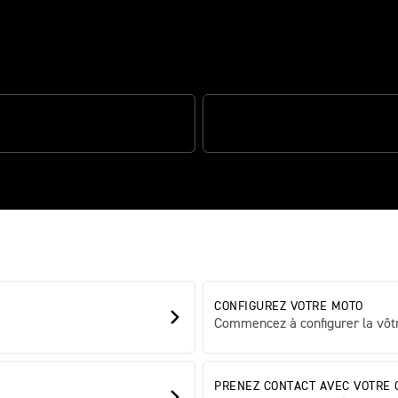
lant et de vraies performances sport
BILITÉ EXCEPTIONNELLE
DES PERFORMANCES SPORTIVE
CONFIGUREZ VOTRE MOTO
Commencez à configurer la vôtr
PRENEZ CONTACT AVEC VOTRE 