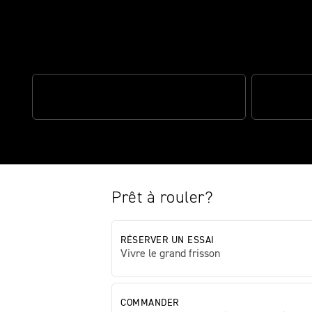
L’alliance d’un design époustouf
MOTOR DE 1200CC
UNE MANIA
Prêt à rouler?
RÉSERVER UN ESSAI
Vivre le grand frisson
COMMANDER