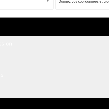
Donnez vos coordonnées et tro
 Motos
ssion
ds