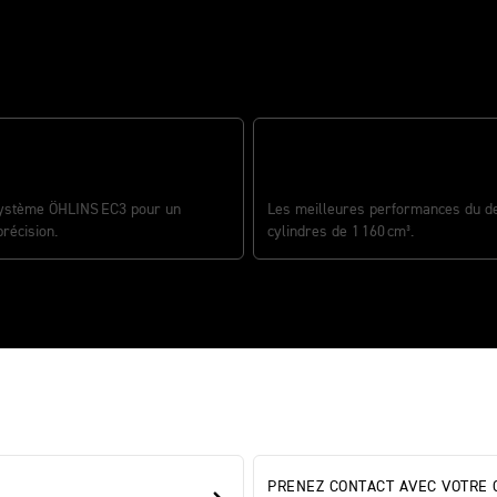
UR DE DIRECTION ÖHLINS
NIC
MOTEUR TROIS CYLINDRES DE 1
système ÖHLINS EC3 pour un
Les meilleures performances du de
précision.
cylindres de 1 160 cm³.
PRENEZ CONTACT AVEC VOTRE 