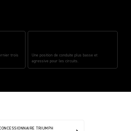
GUIDON BRACELET ET REPOSE-PIEDS
83 CH
RECULÉS RX
rnier trois
Une position de conduite plus basse et
agressive pour les circuits.
CONCESSIONNAIRE TRIUMPH