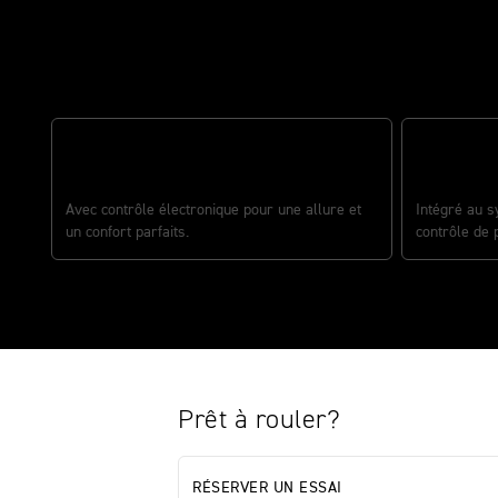
Description
AMORTISSE
SUSPENSION ÖHLINS SMARTEC 3.0
MECHATRO
Avec contrôle électronique pour une allure et
Intégré au 
un confort parfaits.
contrôle de 
Prêt à rouler?
RÉSERVER UN ESSAI