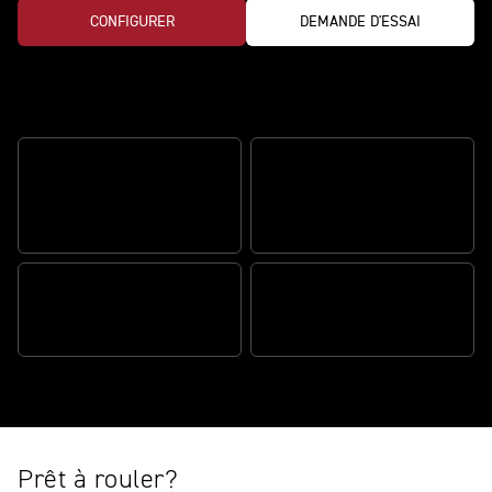
CONFIGURER
DEMANDE D'ESSAI
Le modèle parfait pour les circuits
DES PERFORMANCES
PHÉNOMÉNALES SUR
CIRCUIT
MANIABILITÉ UNIQUE
UN DESIGN STREET TRIPLE
EMBLÉMATIQUE
LA CONFIGURATION ULTIME
Prêt à rouler?