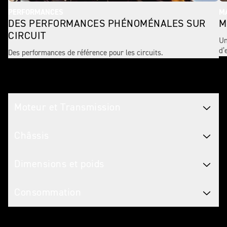
PERFORMANCES
MA
DES PERFORMANCES PHÉNOMÉNALES SUR
M
CIRCUIT
Un
d’
Des performances de référence pour les circuits.
Caractéristiques Motos
Moteur et Transmission
Châssis
Dimensions et poids
Consommation