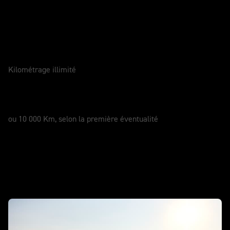
Entretenir votre moto
GARANTIE
2 Ans
Kilométrage illimité
SERVICE
12 Mois
ou 10 000 Km, selon la première éventualité
En action - Nouvelle Street Triple 765
RX