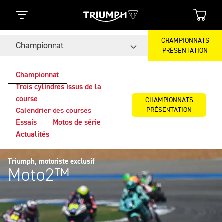
CHAMPIONNATS
Championnat
PRÉSENTATION
Championnat
Trois cylindres issus de la
course
CHAMPIONNATS
PRÉSENTATION
Calendrier des courses
Essais
Motos de série
Actualités
Triumph, motoriste exclusif
Moto2™