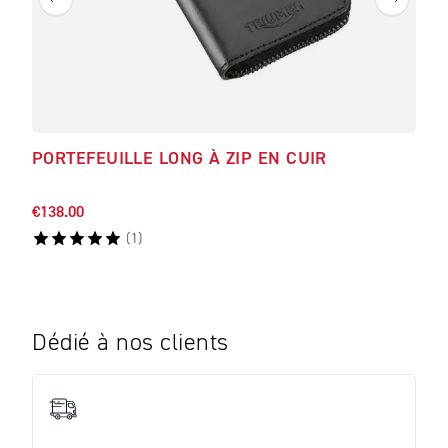
PORTEFEUILLE LONG À ZIP EN CUIR
CEI
HO
€138.00
€81.
(
1
)
Dédié à nos clients