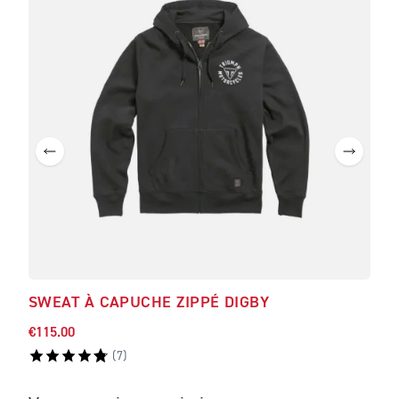
SWEAT À CAPUCHE ZIPPÉ DIGBY
JEA
€115.00
€259
(
7
)