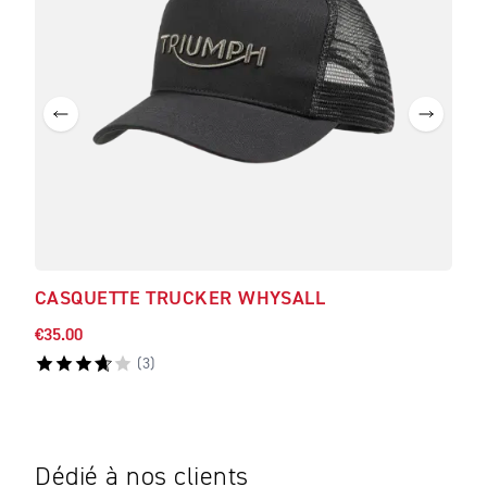
CASQUETTE TRUCKER WHYSALL
CAS
€35.00
€35.
(
3
)
Dédié à nos clients