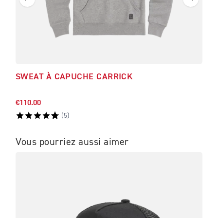
SWEAT À CAPUCHE CARRICK
T-S
LO
€110.00
€55.
(
5
)
Vous pourriez aussi aimer