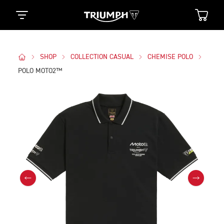
SHOP
COLLECTION CASUAL
CHEMISE POLO
POLO MOTO2™
Des Photos