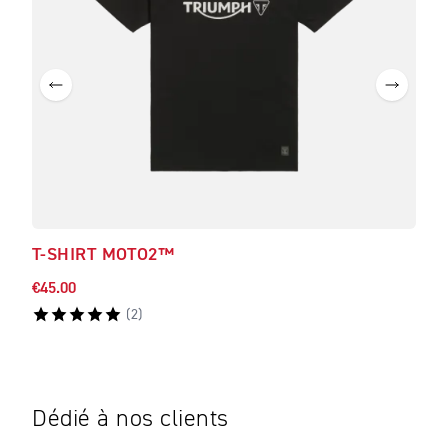
T-SHIRT MOTO2™
T-S
€45.00
€35.
(
2
)
Dédié à nos clients