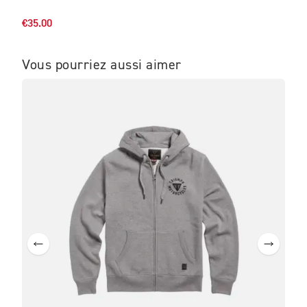
€150
€35.00
Vous pourriez aussi aimer
ME