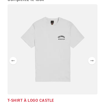
ME
T-SHIRT À LOGO CASTLE
BL