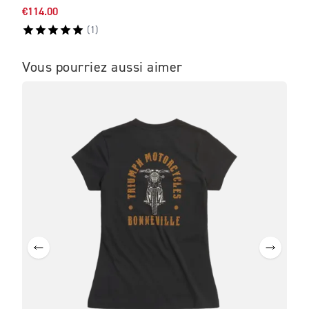
€114.00
€180
(
1
)
Vous pourriez aussi aimer