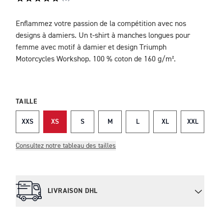
Enflammez votre passion de la compétition avec nos
DESCRIPTION
designs à damiers. Un t-shirt à manches longues pour
femme avec motif à damier et design Triumph
Motorcycles Workshop. 100 % coton de 160 g/m².
TAILLE
XXS
XS
S
M
L
XL
XXL
Consultez notre tableau des tailles
LIVRAISON DHL