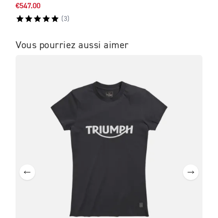
€547.00
€150
(
3
)
Vous pourriez aussi aimer