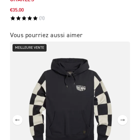
€35.00
€110
(
1
)
Vous pourriez aussi aimer
MEILLEURE VENTE