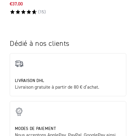
€37.00
€41.
(
15
)
Dédié à nos clients
LIVRAISON DHL
Livraison gratuite à partir de 80 € d’achat.
MODES DE PAIEMENT
Nous acceptons ApplePay, PayPal, GooglePay ainsi