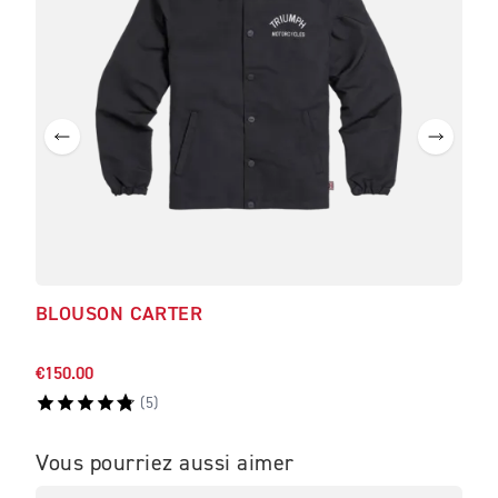
BLOUSON CARTER
CAS
CH
€150.00
€35.
(
5
)
Vous pourriez aussi aimer