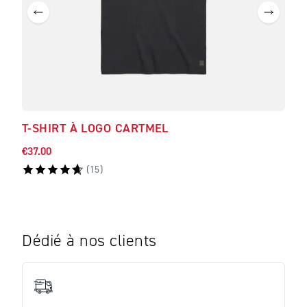
T-SHIRT À LOGO CARTMEL
T-S
€37.00
€37.
(
15
)
Dédié à nos clients