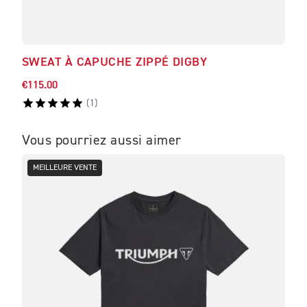
SWEAT À CAPUCHE ZIPPÉ DIGBY
SWE
€115.00
€114
(
1
)
Vous pourriez aussi aimer
MEILLEURE VENTE
ME