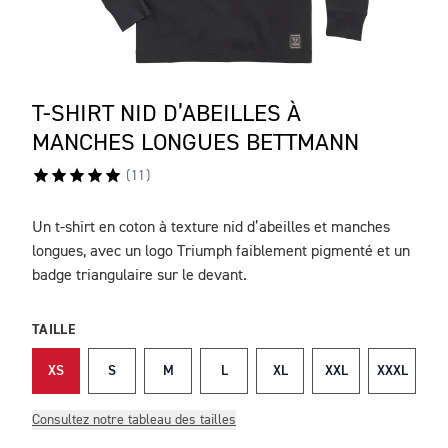
T-SHIRT NID D’ABEILLES À
MANCHES LONGUES BETTMANN
(
11
)
Un t-shirt en coton à texture nid d’abeilles et manches
DESCRIPTION
longues, avec un logo Triumph faiblement pigmenté et un
badge triangulaire sur le devant.
TAILLE
XS
S
M
L
XL
XXL
XXXL
Consultez notre tableau des tailles