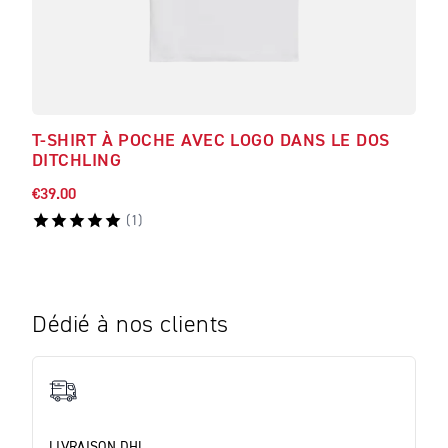
T-SHIRT À POCHE AVEC LOGO DANS LE DOS
T-S
DITCHLING
€39.00
€48.
(
1
)
Dédié à nos clients
LIVRAISON DHL