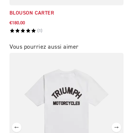
BLOUSON CARTER
SWE
€180.00
€110
(
1
)
Vous pourriez aussi aimer