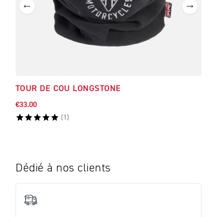
TOUR DE COU LONGSTONE
SWE
€33.00
€114
(
1
)
Dédié à nos clients