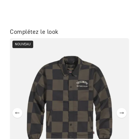
Complétez le look
NOUVEAU
NO