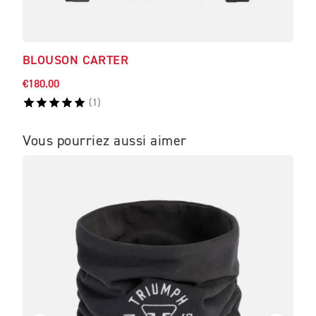
BLOUSON CARTER
SWE
€180.00
€110
(
1
)
Vous pourriez aussi aimer