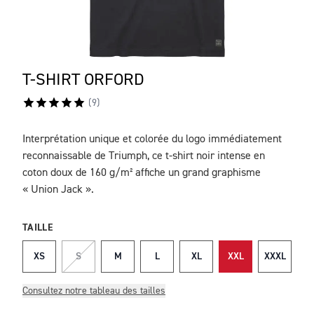
T-SHIRT ORFORD
(
9
)
Interprétation unique et colorée du logo immédiatement
DESCRIPTION
reconnaissable de Triumph, ce t-shirt noir intense en
coton doux de 160 g/m² affiche un grand graphisme
« Union Jack ».
TAILLE
XS
S
M
L
XL
XXL
XXXL
Consultez notre tableau des tailles