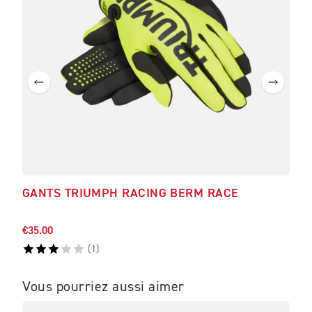
GANTS TRIUMPH RACING BERM RACE
BL
€35.00
€180
(
1
)
Vous pourriez aussi aimer