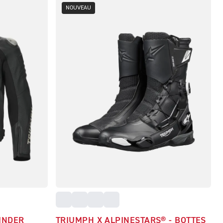
NOUVEAU
INDER
TRIUMPH X ALPINESTARS® - BOTTES