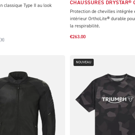
CHAUSSURES DRYSTAR®
n classique Type II au look
Protection de chevilles intégrée
intérieur OrthoLite® durable pour
la respirabilité.
€263.00
(
8
)
NOUVEAU