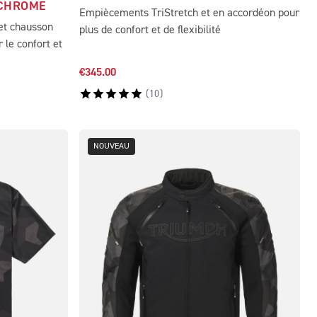
 CHROME
Empiècements TriStretch et en accordéon pour
 et chausson
plus de confort et de flexibilité
 le confort et
€345.00
(
10
)
NOUVEAU