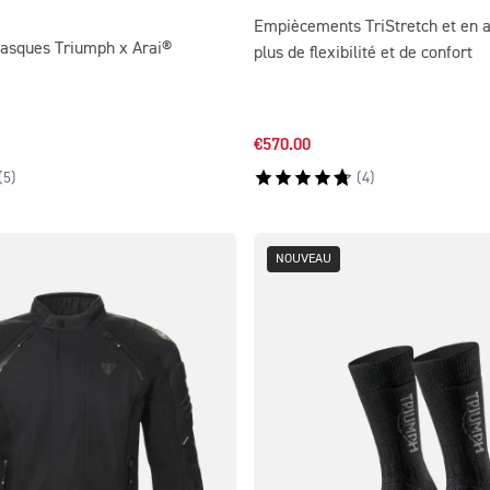
Empiècements TriStretch et en 
casques Triumph x Arai®
plus de flexibilité et de confort
€570.00
(
5
)
(
4
)
NOUVEAU