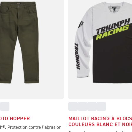
OTO HOPPER
MAILLOT RACING À BLOCS
COULEURS BLANC ET NOI
®. Protection contre l’abrasion