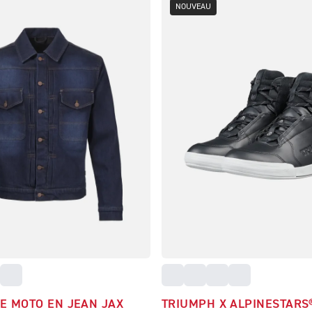
NOUVEAU
E MOTO EN JEAN JAX
TRIUMPH X ALPINESTARS®