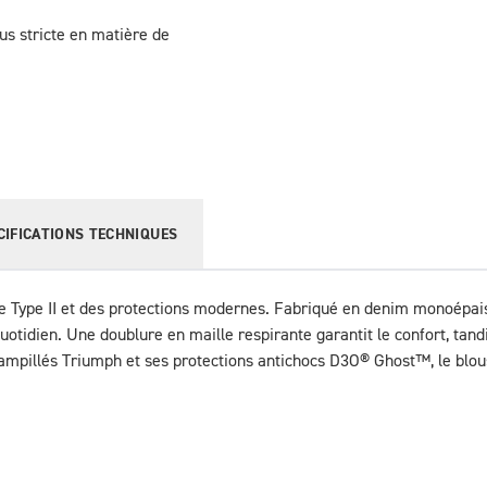
us stricte en matière de
CIFICATIONS TECHNIQUES
e Type II et des protections modernes. Fabriqué en denim monoépaiss
 quotidien. Une doublure en maille respirante garantit le confort, tand
tampillés Triumph et ses protections antichocs D3O® Ghost™, le blouso