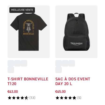
MEILLEURE VENTE
T-SHIRT BONNEVILLE
SAC À DOS EVENT
T120
DAY 20 L
€43.00
€45.00
(
13
)
(
5
)