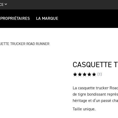
CE
PROPRIÉTAIRES
LA MARQUE
UETTE TRUCKER ROAD RUNNER
CASQUETTE 
(
1
)
La casquette trucker Road
DESCRIPTION
de tigre bondissant représ
héritage et d’un passé cha
Taille unique.