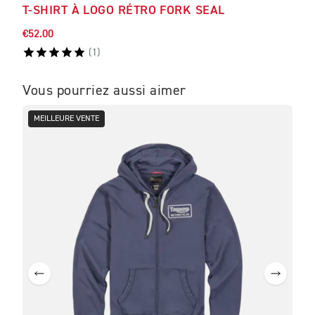
T-SHIRT À LOGO RÉTRO FORK SEAL
CAS
€52.00
€35.
(
1
)
Vous pourriez aussi aimer
MEILLEURE VENTE
ME