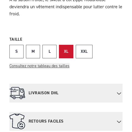
DESCRIPTION
deviendra un vêtement indispensable pour lutter contre le
froid.
TAILLE
S
M
L
XL
XXL
Consultez notre tableau des tailles
LIVRAISON DHL
RETOURS FACILES