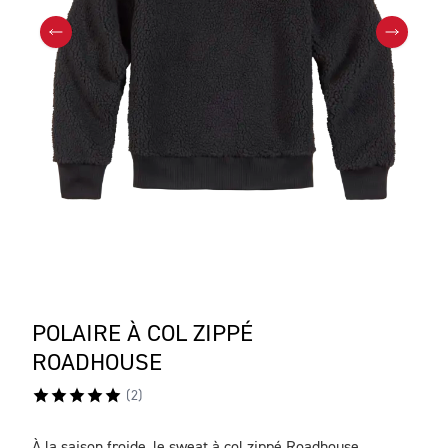
POLAIRE À COL ZIPPÉ
ROADHOUSE
(
2
)
À la saison froide, le sweat à col zippé Roadhouse