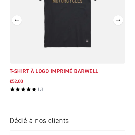
T-SHIRT À LOGO IMPRIMÉ BARWELL
T-S
€52.00
€52.
(
5
)
Dédié à nos clients