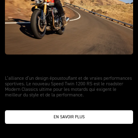
INÉGALABLES
Speed Twin 1200 RS
L’alliance d’un design époustouflant et de vraies performances
sportives. Le nouveau Speed Twin 1200 RS est le roadster
Modern Classics ultime pour les motards qui exigent le
meilleur du style et de la performance.
EN SAVOIR PLUS