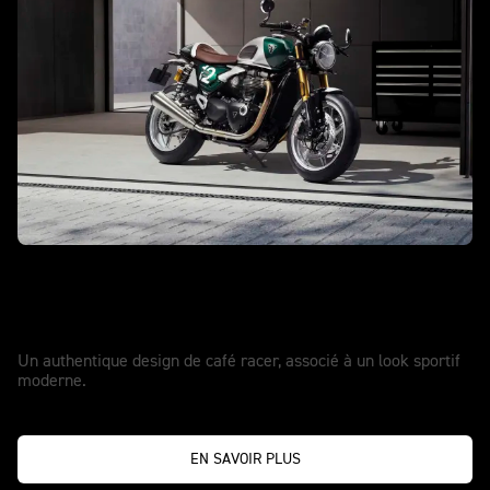
LES VRAIES LÉGENDES DONNENT LE TON
Nouvelle Speed Twin 1200 Cafe Racer
Edition
Un authentique design de café racer, associé à un look sportif
moderne.
EN SAVOIR PLUS