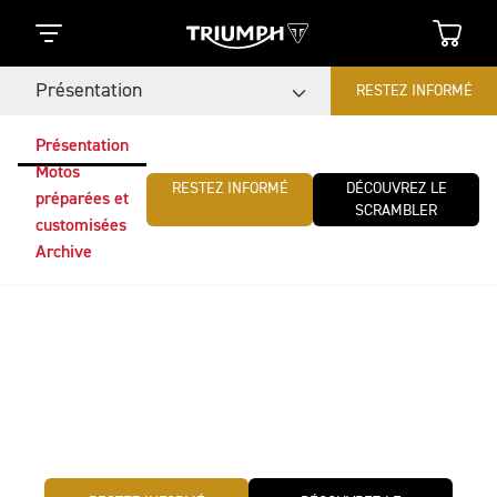
Présentation
RESTEZ INFORMÉ
Présentation
Motos
RESTEZ INFORMÉ
DÉCOUVREZ LE
préparées et
SCRAMBLER
customisées
Archive
Triumph Originals
Le concours international de préparations motos Triumph 
Originals est de retour. Cette année, des équipes du 
monde entier créeront des motos originales et 
emblématiques sur le thème : Time Capsule.