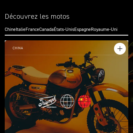
Découvrez les motos
Chine
Italie
France
Canada
États-Unis
Espagne
Royaume-Uni