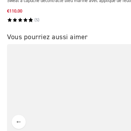
Sweat à capuche décontracté bleu marine avec appliqué de feutr
€110.00
(
5
)
Vous pourriez aussi aimer